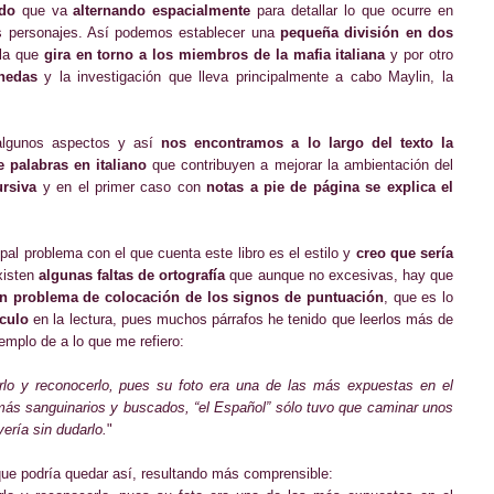
do
que va
alternando espacialmente
para detallar lo que ocurre en
es personajes. Así podemos establecer una
pequeña división en dos
l
a
que
gira en torno a los miembros de la mafia italiana
y por otro
nedas
y la investigación que lleva principalmente a cabo Maylin, la
 algunos aspectos y así
nos encontramos a lo largo del texto la
palabras en italiano
que contribuyen a mejorar la ambientación del
ursiva
y en el primer caso con
notas a pie de página
se explica el
pal problema con el que cuenta este libro es el estilo y
creo que sería
xisten
algunas faltas de ortografía
que aunque no excesivas, hay que
un problema de colocación de los signos de puntuación
, que es lo
culo
en la lectura, pues muchos párrafos he tenido que leerlos más de
mplo de a lo que me refiero:
erlo y reconocerlo, pues su foto era una de las más expuestas en el
más sanguinarios y buscados, “el Español” sólo tuvo que caminar unos
ería sin dudarlo.
"
que podría quedar así, resultando más comprensible: