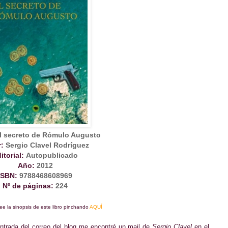
l secreto de Rómulo Augusto
:
Sergio Clavel Rodríguez
itorial:
Autopublicado
Año:
2012
ISBN:
9788468608969
Nº de páginas:
224
ee la sinopsis de este libro pinchando
AQUÍ
ntrada del correo del blog me encontré un mail de
Sergio Clavel
en el