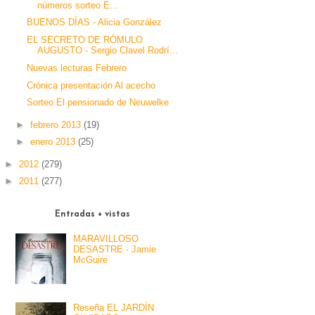
números sorteo E...
BUENOS DÍAS - Alicia González
EL SECRETO DE RÓMULO
AUGUSTO - Sergio Clavel Rodrí...
Nuevas lecturas Febrero
Crónica presentación Al acecho
Sorteo El pensionado de Neuwelke
►
febrero 2013
(19)
►
enero 2013
(25)
►
2012
(279)
►
2011
(277)
Entradas + vistas
MARAVILLOSO
DESASTRE - Jamie
McGuire
Reseña EL JARDÍN