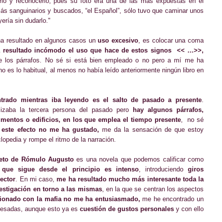
erlo y reconocerlo, pues su foto era una de las más expuestas en el
ás sanguinarios y buscados, “el Español”, sólo tuvo que caminar unos
ería sin dudarlo."
ha resultado en algunos casos un
uso excesivo
, es colocar una coma
 resultado incómodo el uso que hace de estos signos << …>>
,
de los párrafos. No sé si está bien empleado o no pero a mí me ha
o es lo habitual, al menos no había leído anteriormente ningún libro en
rado mientras iba leyendo es el salto de pasado a presente
.
ilizaba la tercera persona del pasado pero
hay algunos párrafos,
mentos o edificios, en los que emplea el tiempo presente
, no sé
í
este efecto no me ha gustado,
me da la sensación de que estoy
clopedia y rompe el ritmo de la narración.
reto de Rómulo Augusto
es una novela que podemos calificar como
 que sigue desde el principio es intenso
, introduciendo
giros
ector
. En mi caso,
me ha resultado mucho más interesante toda la
estigación en torno a las mismas
, en la que se centran los aspectos
cionado con la mafia no me ha entusiasmado,
me he encontrado un
pesadas, aunque esto ya es
cuestión de gustos personales
y con ello