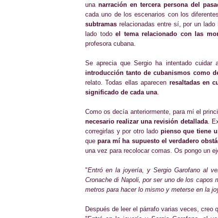
una
narración en tercera persona
d
el pasa
cada uno de los escenarios con los diferent
subtramas
relacionadas entre sí, por un lado 
lado todo
el tema relacionado con las mo
profesora cubana.
Se aprecia que Sergio ha intentado cuidar
introducción tanto de cubanismos como de 
relato. Todas ellas aparecen
resaltadas en c
significado de cada una
.
Como os decía anteriormente, para mí el princi
necesario realizar una revisión detallada
. E
corregirlas y por otro lado
pienso que tiene 
que
para mí ha supuesto el verdadero obstá
una vez para recolocar comas. Os pongo un eje
"
Entró en la joyería, y Sergio Garofano al v
Cronache di Napoli, por ser uno de los capos 
metros para hacer lo mismo y meterse en la joy
Después de leer el párrafo varias veces, creo 