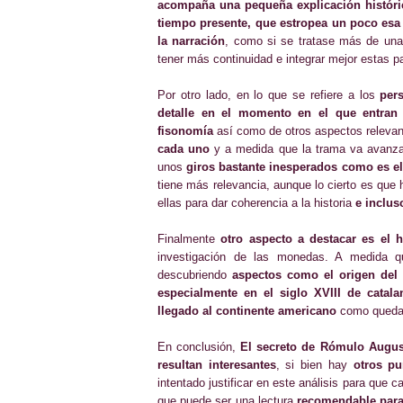
acompaña una pequeña explicación históri
tiempo presente, que estropea un poco esa
la narración
, como si se tratase más de una 
tener más continuidad e integrar mejor estas pa
Por otro lado, en lo que se refiere a los
per
detalle en el momento en el que entran
fisonomía
así como de otros aspectos relevan
cada uno
y a medida que la trama va avanz
unos
giros bastante inesperados como es el
tiene más relevancia, aunque lo cierto es que
ellas para dar coherencia a la historia
e inclus
Finalmente
otro aspecto a destacar es el h
investigación de las monedas. A medida 
descubriendo
aspectos como el origen del 
especialmente en el siglo XVIII de cata
llegado al continente americano
como queda 
En conclusión,
El secreto de Rómulo Augus
resultan interesantes
, si bien hay
otros p
intentado justificar en este análisis para que 
que puede ser una lectura
recomendable para 