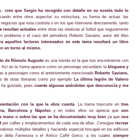
és,
creo que Sergio ha recogido con detalle en su novela todo lo
icando entre otros aspectos su estructura, su forma de actuar, las
 negocios que esta controla o en los que interviene directamente, tanto
e resultan actuales
entre otras las relativas al futbol que seguramente
sin problema o el caso del periodista
Roberto Saviano
, autor del libro
a aquellos lectores interesados en este tema resultará un libro
ón en torno al mismo.
eto de Rómulo Augusto
es una novela en la que nos encontramos con
. Así en la trama aparece como un personaje secundario la
b
loguera y
ias a personajes como el anteriormente mencionado
Roberto Saviano,
 de otras literarias como por ejemplo
La última legión de Valerio
e ha gustado, pues
cuenta algunas anécdotas que desconocía y me
ientación con la que la obra cuenta
. La trama trascurre en
tres
na, Barcelona y Nápoles
y en todos ellos se aprecia que
son
ra mano o sobre las que se ha documentado muy bien
ya que
nos
d
por calles y emplazamientos de cada una de ellas. Consigue
recrear
ándonos múltiples detalles y haciendo especial hincapié en los edificios
o della Farnesina
o el
Antico Caffè Greco
, a los cuales
siempre