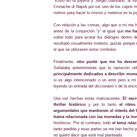
"
Entró en la joyería y Sergio Garofano, al v
Cronache di Napoli por ser uno de los capos m
metros para hacer lo mismo y meterse en la joy
Con relación a las comas, algo que a mí me 
antes de la conjunción “y” al igual que
me ha
sobre todo para acotar los diálogos dentro 
resultado visualmente molesto, quizás porque n
el que se utilizasen estos símbolos.
Finalmente,
otro punto que me ha descent
Señalaba anteriormente que la narración ut
principalmente dedicados a describir monu
si es algo intencionado o un error pero a m
leyendo un entrada del diccionario o de la enci
Una vez hechas estas matizaciones,
El sec
thriller histórico
y por lo tanto
el ritmo
argumentales que mantienen el interés del l
trama relacionada con las monedas y la inv
históricos. Por el contrario, todo
el tema rela
tanto perdida y esas partes se me han hecho 
no quiero decir que esté mal planteado.