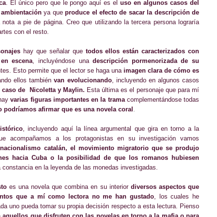
ca
. El único pero que le pongo aquí es el
uso en algunos casos del
 ambientación
ya que
produce el efecto de sacar la descripción de
nota a pie de página. Creo que utilizando la tercera persona lograría
rtes con el resto.
sonajes
hay que señalar que
todos ellos están caracterizados con
 en escena
, incluyéndose una
descripción pormenorizada de su
tes. Esto permite que el lector se haga una
imagen clara de cómo es
ando ellos también
van evolucionando
, incluyendo en algunos casos
 caso de Nicoletta y Maylin.
Esta última es el personaje que para mí
 hay
varias figuras importantes en la trama
complementándose todas
.
o podr
íam
os afirmar que es una novela coral
istórico
, incluyendo aquí la línea argumental que gira en torno a la
que acompañamos a los protagonistas en su investigación vamos
nacionalismo catalán, el movimiento migratorio que se produjo
lanes hacia Cuba o la posibilidad de que los romanos hubiesen
constancia en la leyenda de las monedas investigadas.
to
es una novela que combina en su interior
diversos aspectos que
untos que a mí como lectora no me han gustado
, los cuales he
cada uno pueda tomar su propia decisión respecto a esta lectura. Pienso
aquellos que disfruten con las novelas en torno a la mafia o para