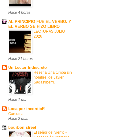
Hace 4 horas
AL PRINCIPIO FUE EL VERBO. Y
EL VERBO SE HIZO LIBRO
LECTURAS JULIO
2026
Hace 21 horas
Un Lector Indiscreto
Reseña Una tumba sin
nombre, de Javier
Sagastiberri.
Hace 1 día
Loca por incordiaR
Carcoma
Hace 2 días
bourbon street
El señor del viento -