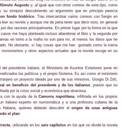
 Rómulo Augusto
y
,
al igual que con otros correos de este tipo, como
s su sinopsis descubriendo un argumento que en principio parecía
on fondo histórico
. Tras intercambiar varios correos con Sergio en
eer su novela y aunque me da pena tener que decir esto, en general
 por dos razones principalmente. En primer lugar por la forma en la que
 casos me haya planteado incluso abandonar el libro y la segunda por
ramas en torno a la mafia no son para mí, al menos los libros que he
iado. No obstante, sí hay cosas que me han gustado como la trama
o a monumentos y otros aspectos actuales que la novela recoge en su
del presidente italiano, el Ministerio de Asuntos Exteriores pone en
eficiados los políticos y el propio Sistema. Es así como el ministerio
tranjero un proyecto ideado por uno de sus ministros, Giorgio Di Zitti,
sal en beneficio del presidente y de los italianos
, puesto que su
ilitada por la crisis social y económica que atraviesa.
nta con la ayuda de la
Camorra napolitana
, infiltrada en los propios
un italiano experto en numismática y a una profesora cubana de la
La Habana, quienes deberán descubrir el
origen de unas antiguas
odo el plan
.
irecta
, utilizando en los
seis capítulos
en los que se divide la novela