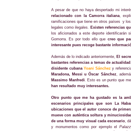
A pesar de que no haya despertado mi inter
relacionado con la Camorra italiana
, expl
ramificaciones que tiene en otros países y los
legales como ilegales.
Existen referencias qu
los aficionados a este deporte identificarán 
Gomorra. Es por todo ello que
creo que par
interesante pues recoge bastante informaci
Además de lo indicado anteriormente,
El secr
bastantes referencias a temas de actualidad
disidente cubana
Yoani Sánchez
y referenc
Maradona, Messi u Óscar Sánchez
, además
Massimo Manfredi
. Esto es un punto que m
han resultado muy interesantes.
Otro punto que me ha gustado es la amb
escenarios principales que son La Haba
ubicaciones que el autor conoce de prime
mueve con auténtica soltura y minuciosida
de una forma muy visual cada escenario
, d
y monumentos como por ejemplo el
Palazz