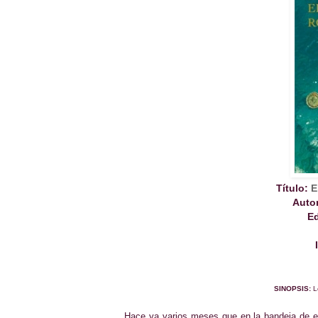
Título:
E
Autor
Ed
SINOPSIS:
L
Hace ya varios meses que en la bandeja de e